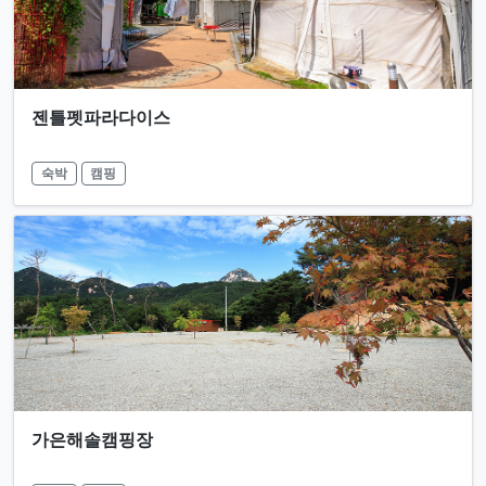
젠틀펫파라다이스
숙박
캠핑
가은해솔캠핑장