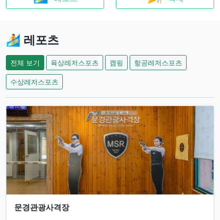
🏄 레포츠
전체 보기
육상레저스포츠
캠핑
항공레저스포츠
수상레저스포츠
문경관광사격장