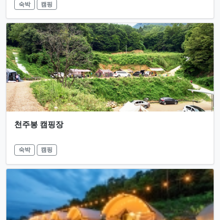
숙박
캠핑
천주봉 캠핑장
숙박
캠핑