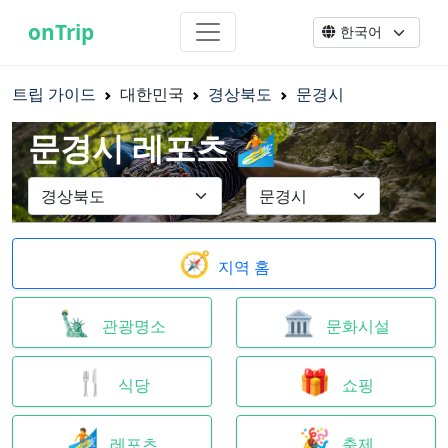
onTrip
트립 가이드
대한민국
경상북도
문경시
문경시 레포츠 🏄
🧭
지역 홈
🗽
🏛
관광명소
문화시설
🍴
🎁
식당
쇼핑
🏄
🎉
레포츠
축제