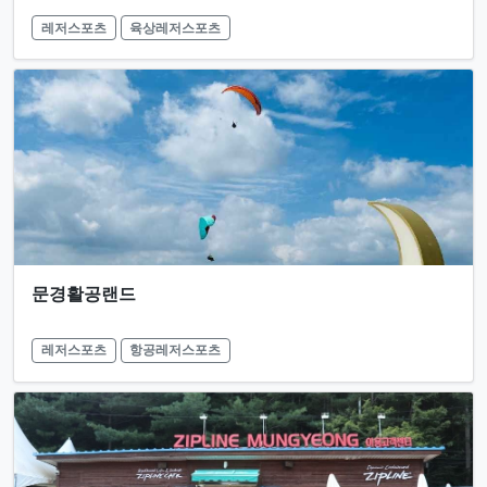
레저스포츠
육상레저스포츠
문경활공랜드
레저스포츠
항공레저스포츠