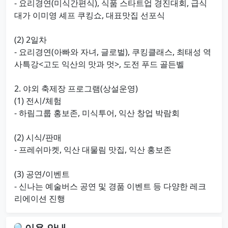
- 요리경연(미식간편식), 식품 스타트업 경진대회, 급식
대가 이미영 셰프 쿠킹쇼, 대표맛집 선포식
(2) 2일차
- 요리경연(아빠와 자녀, 글로벌), 쿠킹클래스, 최태성 역
사특강<고도 익산의 맛과 멋>, 도전 푸드 골든벨
2. 야외 축제장 프로그램(상설운영)
(1) 전시/체험
- 하림그룹 홍보존, 미식투어, 익산 창업 박람회
(2) 시식/판매
- 프레쉬마켓, 익산 대물림 맛집, 익산 홍보존
(3) 공연/이벤트
- 신나는 예술버스 공연 및 경품 이벤트 등 다양한 레크
리에이션 진행
🔎 이용 안내