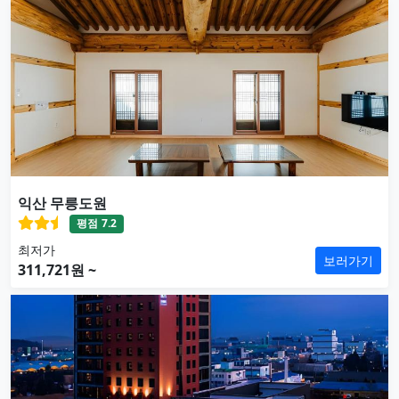
익산 무릉도원
평점
7.2
최저가
보러가기
311,721원 ~