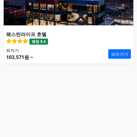
웨스턴라이프 호텔
평점
8.4
최저가
보러가기
103,571원 ~