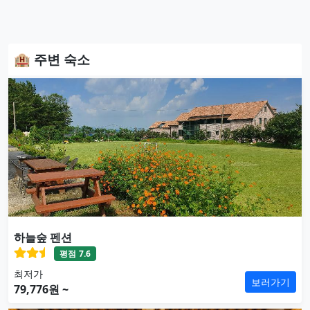
🏨 주변 숙소
하늘숲 펜션
평점
7.6
최저가
보러가기
79,776원 ~