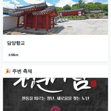
담양향교
0.58km
🎉 주변 축제