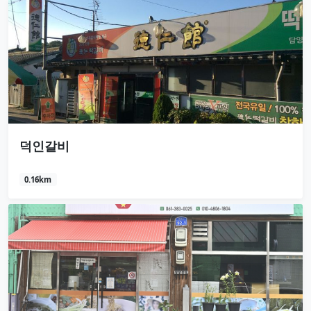
덕인갈비
0.16km