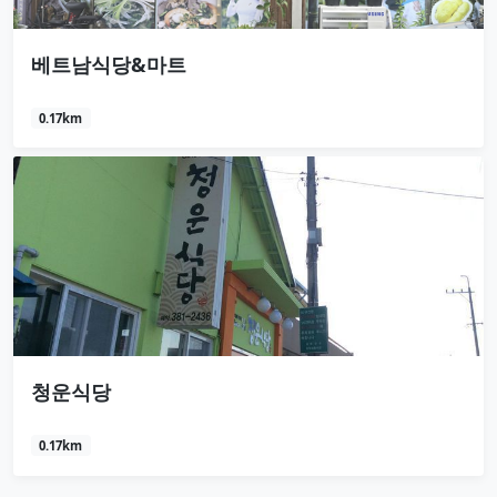
베트남식당&마트
0.17km
청운식당
0.17km