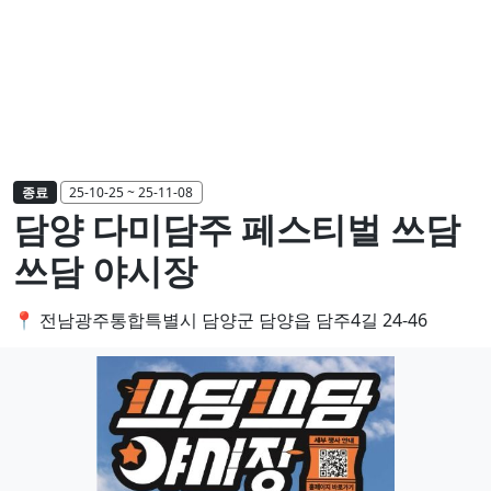
종료
25-10-25 ~ 25-11-08
담양 다미담주 페스티벌 쓰담
쓰담 야시장
📍 전남광주통합특별시 담양군 담양읍 담주4길 24-46