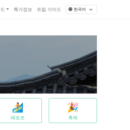
코드
특가정보
트립 가이드
🏄
🎉
레포츠
축제