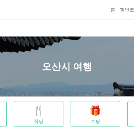
홈
할인
오산시 여행
🍴
🎁
식당
쇼핑