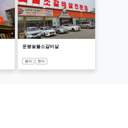
운봉숯불소갈비살
음식
한식