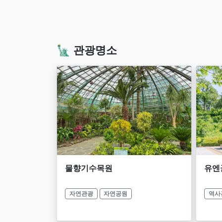
🗽 관광명소
물향기수목원
유엔
자연관광
자연공원
역사