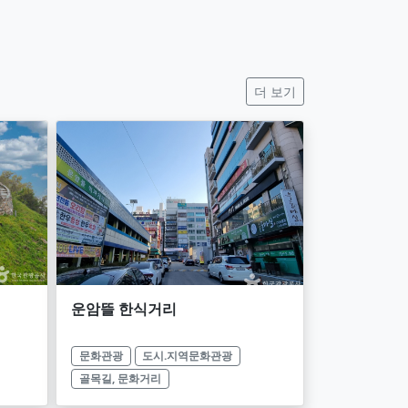
더 보기
운암뜰 한식거리
문화관광
도시.지역문화관광
골목길, 문화거리