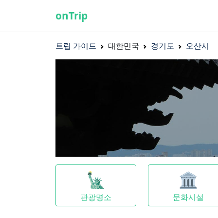
onTrip
트립 가이드
대한민국
경기도
오산시
🗽
🏛
관광명소
문화시설