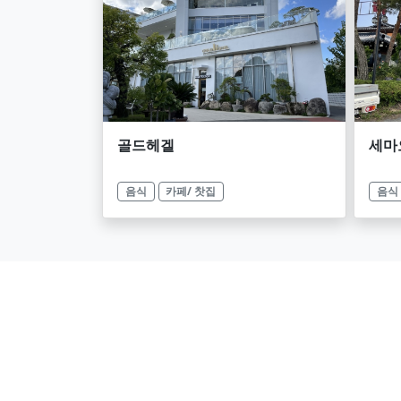
골드헤겔
세마
음식
카페/ 찻집
음식