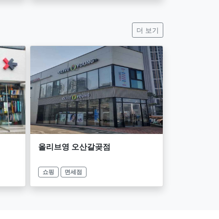
더 보기
올리브영 오산갈곶점
쇼핑
면세점