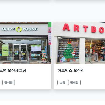
브영 오산세교점
아트박스 오산점
면세점
쇼핑
면세점