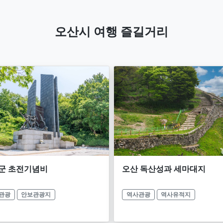
오산시 여행 즐길거리
군 초전기념비
오산 독산성과 세마대지
관광
안보관광지
역사관광
역사유적지