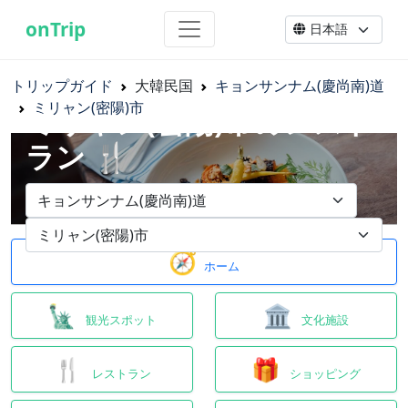
onTrip
トリップガイド
大韓民国
キョンサンナム(慶尚南)道
ミリャン(密陽)市
ミリャン(密陽)市のレスト
ラン 🍴
🧭
ホーム
🗽
🏛
観光スポット
文化施設
🍴
🎁
レストラン
ショッピング