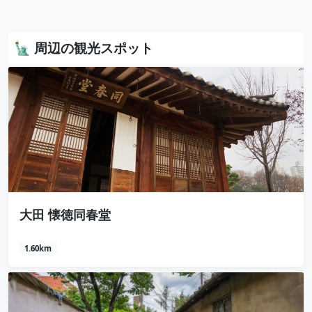
🗽 周辺の観光スポット
大田 懐徳同春堂
1.60km