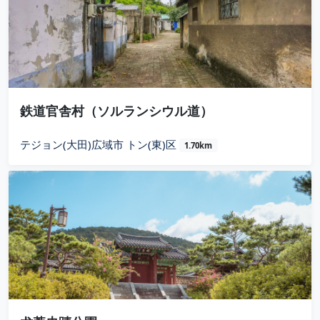
鉄道官舎村（ソルランシウル道）
テジョン(大田)広域市 トン(東)区
1.70km