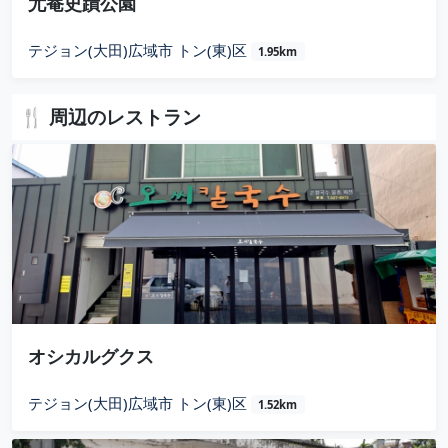
尤菴史蹟公園
テジョン(大田)広域市 トン(東)区
1.95km
🍴 周辺のレストラン
オシカルグクス
テジョン(大田)広域市 トン(東)区
1.52km