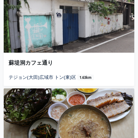
蘇堤洞カフェ通り
テジョン(大田)広域市 トン(東)区
1.63km