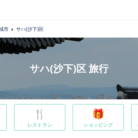
広域市
サハ(沙下)区
サハ(沙下)区 旅行
🍴
🎁
レストラン
ショッピング