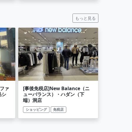
もっと見る
ンファ
[事後免税店]New Balance（ニ
品シ
ューバランス）・ハダン（下
端）洞店
ショッピング
免税店