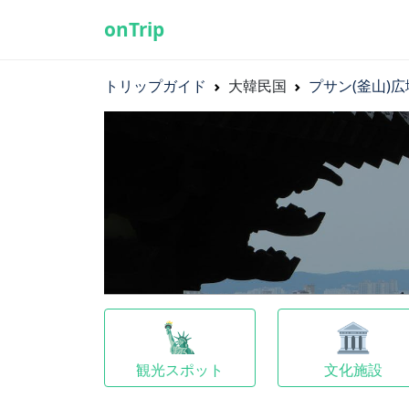
onTrip
トリップガイド
大韓民国
プサン(釜山)
🗽
🏛
観光スポット
文化施設