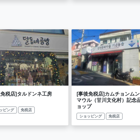
後免税店]タルドンネ工房
[事後免税店]カムチョンム
マウル（甘川文化村）記念
ョップ
ッピング
免税店
ショッピング
免税店