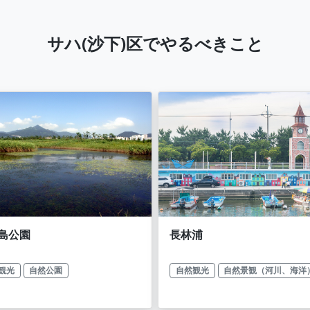
サハ(沙下)区でやるべきこと
島公園
長林浦
観光
自然公園
自然観光
自然景観（河川、海洋