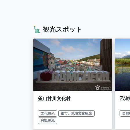
🗽 観光スポット
釜山甘川文化村
乙淑
文化観光
都市、地域文化観光
自然
村観光地