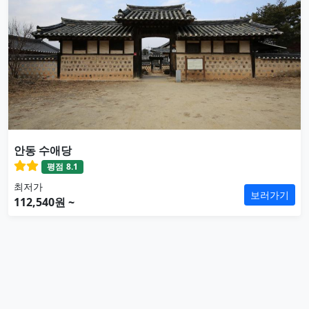
안동 수애당
평점
8.1
최저가
보러가기
112,540원 ~