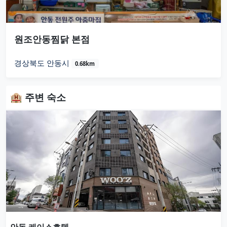
원조안동찜닭 본점
경상북도 안동시
0.68km
🏨 주변 숙소