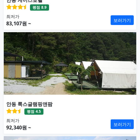
안동 케이스호텔
평점
8.9
최저가
보러가기
83,107원 ~
안동 룩스글램핑앤팜
평점
4.5
최저가
보러가기
92,340원 ~