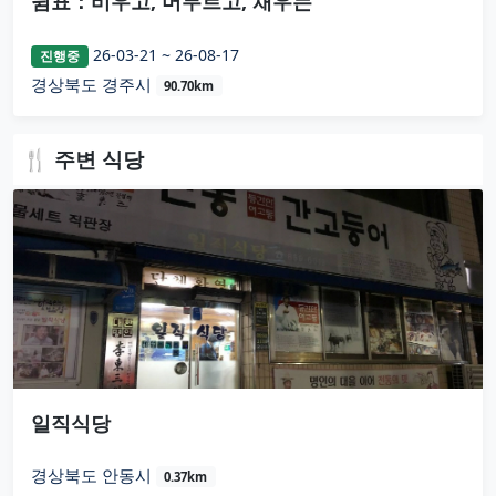
쉼표：비우고, 머무르고, 채우는
26-03-21 ~ 26-08-17
진행중
경상북도 경주시
90.70km
🍴 주변 식당
일직식당
경상북도 안동시
0.37km