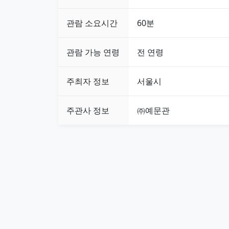
관람 소요시간
60분
관람 가능 연령
전 연령
주최자 정보
서울시
주관사 정보
㈜예문관