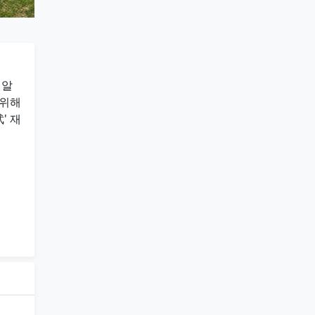
 알
 위해
' 재