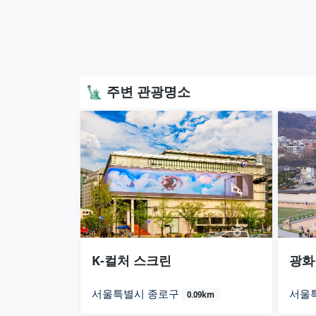
🗽 주변 관광명소
K-컬처 스크린
광화
서울특별시 종로구
서울
0.09km