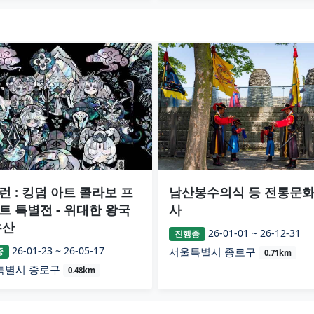
런 : 킹덤 아트 콜라보 프
남산봉수의식 등 전통문
트 특별전 - 위대한 왕국
사
유산
26-01-01 ~ 26-12-31
진행중
26-01-23 ~ 26-05-17
서울특별시 종로구
중
0.71km
특별시 종로구
0.48km