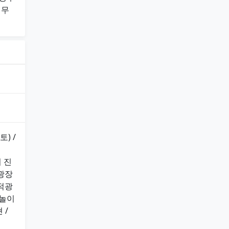
열무
(토) /
회 진
적광장
유적광
 놀이
 /