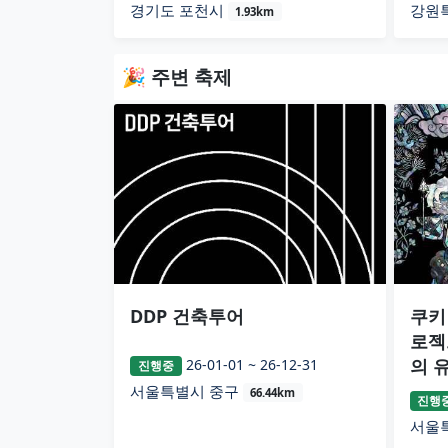
경기도 포천시
강원
1.93km
🎉 주변 축제
DDP 건축투어
쿠키
로젝
의 
26-01-01 ~ 26-12-31
진행중
서울특별시 중구
66.44km
진행
서울