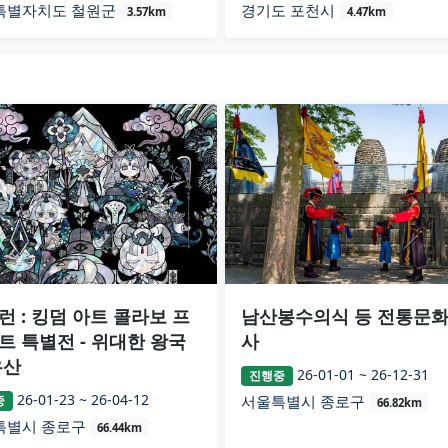
특별자치도 철원군
경기도 포천시
3.57km
4.47km
런 : 킹덤 아트 콜라보 프
남산봉수의식 등 전통문
트 특별전 - 위대한 왕국
사
유산
26-01-01 ~ 26-12-31
진행중
26-01-23 ~ 26-04-12
서울특별시 종로구
중
66.82km
특별시 종로구
66.44km