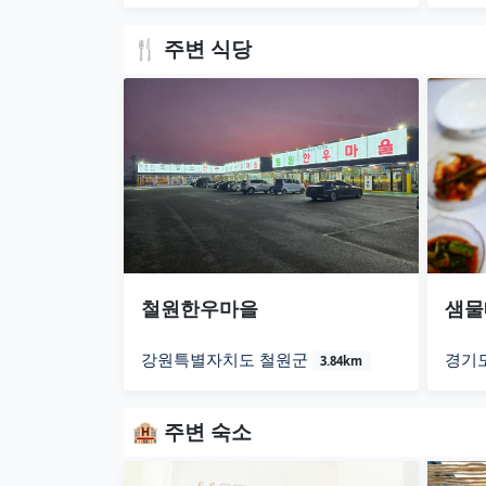
🍴 주변 식당
철원한우마을
샘물
강원특별자치도 철원군
경기
3.84km
🏨 주변 숙소