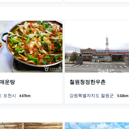
매운탕
철원청정한우촌
도 포천시
강원특별자치도 철원군
4.67km
5.02km