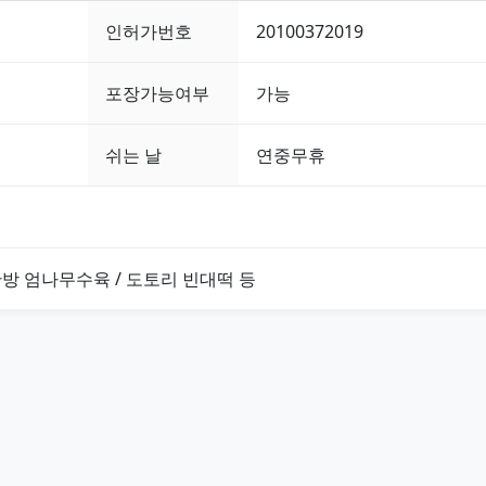
인허가번호
20100372019
포장가능여부
가능
쉬는 날
연중무휴
한방 엄나무수육 / 도토리 빈대떡 등