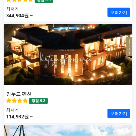
최저가
보러가기
344,904원 ~
인누드 펜션
평점
9.2
최저가
보러가기
114,932원 ~