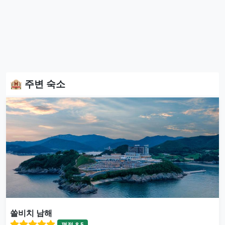
🏨 주변 숙소
쏠비치 남해
평점
8.5