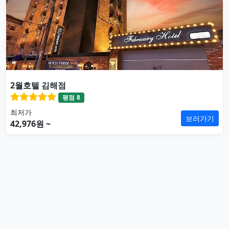
2월호텔 김해점
평점
8
최저가
보러가기
42,976원 ~