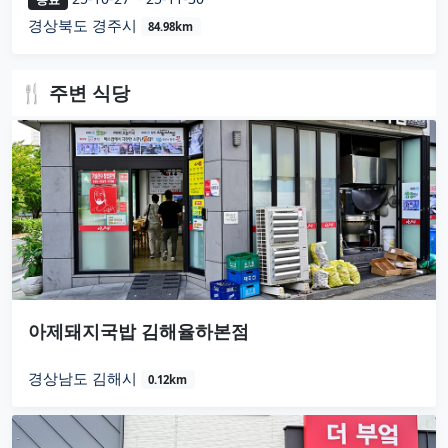
경상북도 경주시
84.98km
🍴 주변 식당
아제돼지국밥 김해율하본점
경상남도 김해시
0.12km