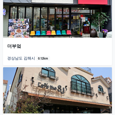
더부엌
경상남도 김해시
0.12km