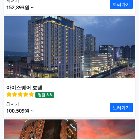
최저가
보러가기
152,893원 ~
아이스퀘어 호텔
평점
8.8
최저가
보러가기
100,509원 ~