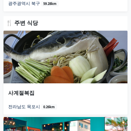
광주광역시 북구
59.28km
🍴 주변 식당
사계절복집
전라남도 목포시
0.26km