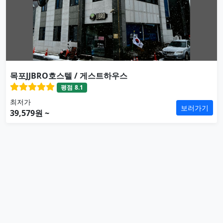
목포JJBRO호스텔 / 게스트하우스
평점
8.1
최저가
보러가기
39,579원 ~