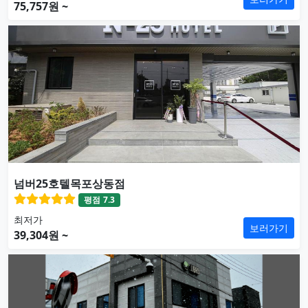
75,757원 ~
넘버25호텔목포상동점
평점
7.3
최저가
보러가기
39,304원 ~