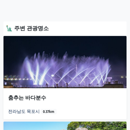
🗽 주변 관광명소
춤추는 바다분수
전라남도 목포시
0.37km