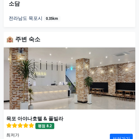
소담
전라남도 목포시
0.35km
🏨 주변 숙소
목포 아야나호텔 & 풀빌라
평점
8.2
최저가
보러가기