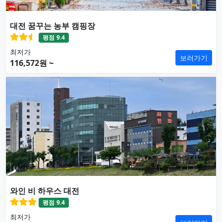
대전 꿈꾸는 농부 캠핑장
평점
9.4
최저가
보러가기
116,572원 ~
와인 비 하우스 대전
평점
9.4
최저가