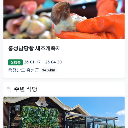
홍성남당항 새조개축제
26-01-17 ~ 26-04-30
진행중
충청남도 홍성군
94.06km
🍴 주변 식당