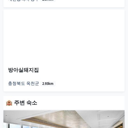
방아실돼지집
충청북도 옥천군
2.93km
🏨 주변 숙소