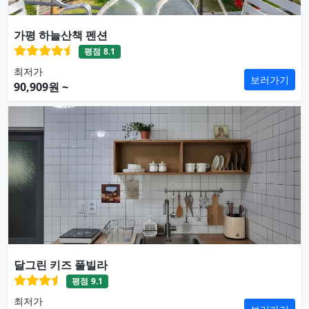
가평 하늘산책 펜션
평점
8.1
최저가
보러가기
90,909원 ~
달그린 키즈 풀빌라
평점
9.1
최저가