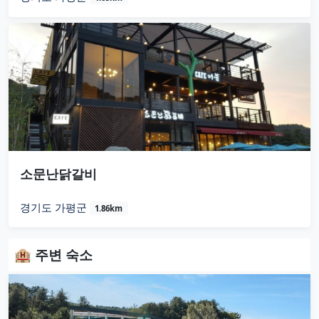
소문난닭갈비
경기도 가평군
1.86km
🏨 주변 숙소