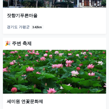
잣향기푸른마을
경기도 가평군
3.42km
🎉 주변 축제
세미원 연꽃문화제