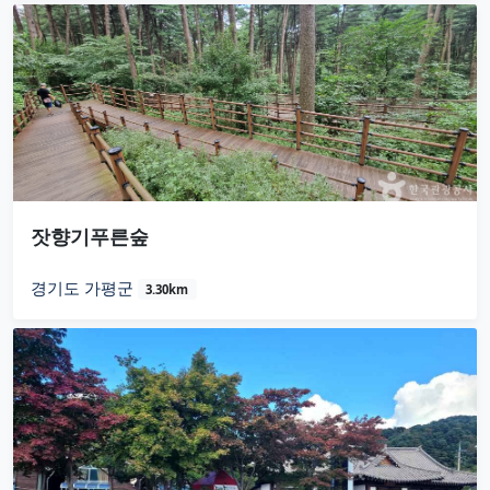
잣향기푸른숲
경기도 가평군
3.30km