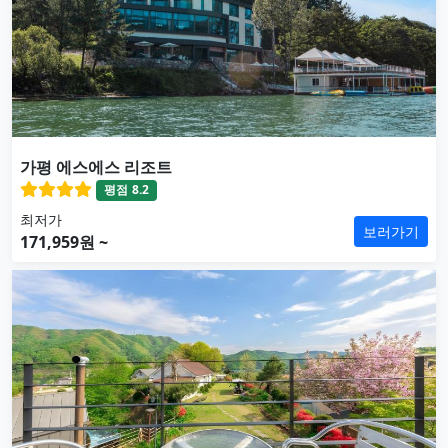
가평 에스에스 리조트
평점
8.2
최저가
보러가기
171,959원 ~