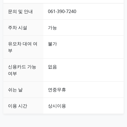
문의 및 안내
061-390-7240
주차 시설
가능
유모차 대여 여
불가
부
신용카드 가능
없음
여부
쉬는 날
연중무휴
이용 시간
상시이용