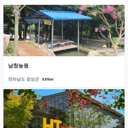
남창농원
전라남도 장성군
0.81km