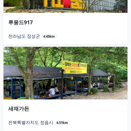
루몽드917
전라남도 장성군
4.45km
새재가든
전북특별자치도 정읍시
4.51km