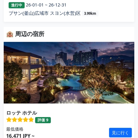
26-01-01 ~ 26-12-31
進行中
プサン(釜山)広域市 スヨン(水営)区
3.99km
🏨 周辺の宿所
ロッテ ホテル
評価
9
最低価格
見に行く
16,471 JPY ~