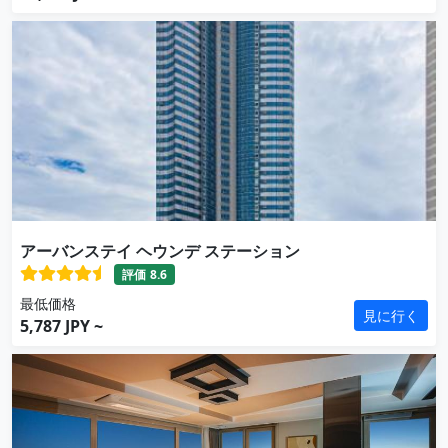
アーバンステイ ヘウンデ ステーション
評価
8.6
最低価格
見に行く
5,787 JPY ~