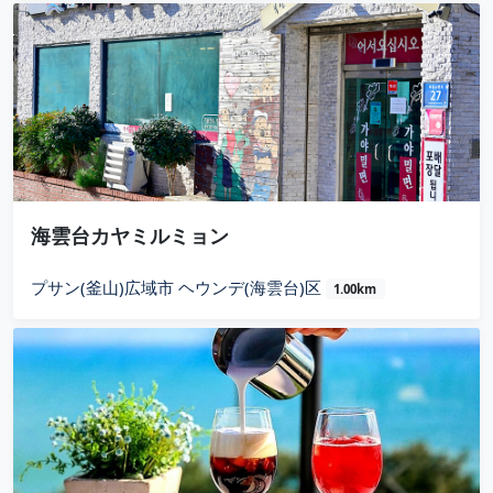
海雲台カヤミルミョン
プサン(釜山)広域市 ヘウンデ(海雲台)区
1.00km