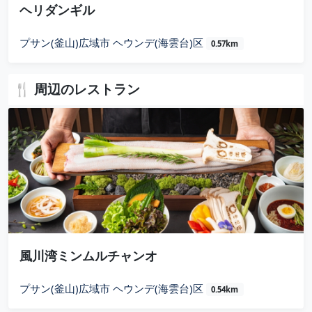
ヘリダンギル
プサン(釜山)広域市 ヘウンデ(海雲台)区
0.57km
🍴 周辺のレストラン
風川湾ミンムルチャンオ
プサン(釜山)広域市 ヘウンデ(海雲台)区
0.54km