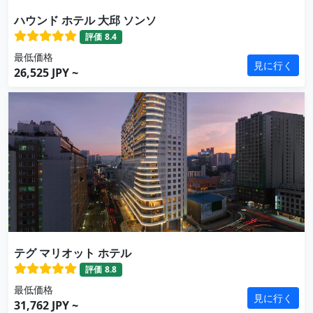
ハウンド ホテル 大邱 ソンソ
評価
8.4
最低価格
見に行く
26,525 JPY ~
テグ マリオット ホテル
評価
8.8
最低価格
見に行く
31,762 JPY ~