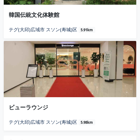
韓国伝統文化体験館
テグ(大邱)広域市 スソン(寿城)区
5.91km
ビューラウンジ
テグ(大邱)広域市 スソン(寿城)区
5.98km