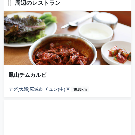
🍴 周辺のレストラン
鳳山チムカルビ
テグ(大邱)広域市 チュン(中)区
10.35km