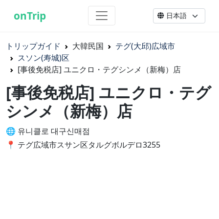
onTrip
トリップガイド
大韓民国
テグ(大邱)広域市
スソン(寿城)区
[事後免税店] ユニクロ・テグシンメ（新梅）店
[事後免税店] ユニクロ・テグ
シンメ（新梅）店
🌐 유니클로 대구신매점
📍 テグ広域市スサン区タルグボルデロ3255