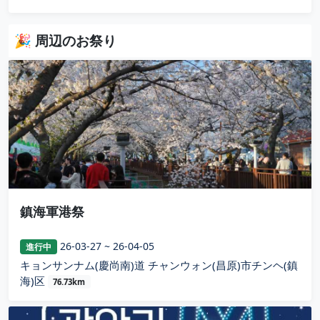
🎉 周辺のお祭り
鎮海軍港祭
26-03-27 ~ 26-04-05
進行中
キョンサンナム(慶尚南)道 チャンウォン(昌原)市チンヘ(鎮
海)区
76.73km