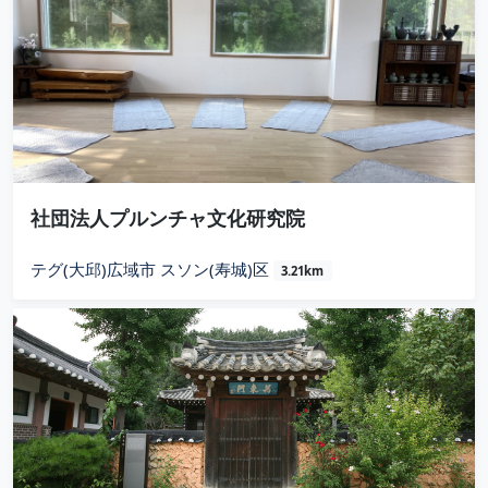
社団法人プルンチャ文化研究院
テグ(大邱)広域市 スソン(寿城)区
3.21km