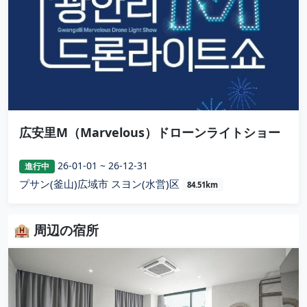
広安里M（Marvelous）ドローンライトショー
26-01-01 ~ 26-12-31
進行中
プサン(釜山)広域市 スヨン(水営)区
84.51km
🏨 周辺の宿所